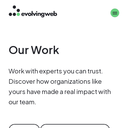
Aller
Toggle 
au
contenu
principal
Our Work
Work with experts you can trust.
Discover how organizations like
yours have made a real impact with
our team.