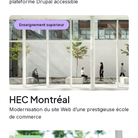
plateforme Drupal accessible
Image
Image
Enseignement supérieur
HEC Montréal
Modernisation du site Web d’une prestigieuse école
de commerce
Image
Image