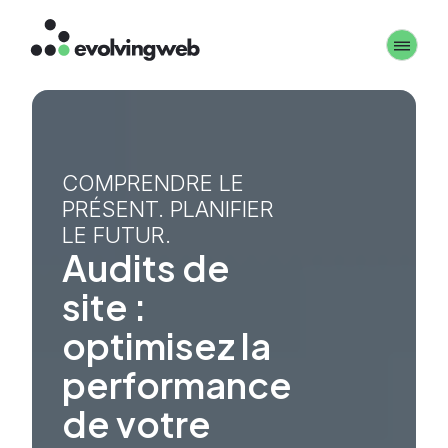
Aller
Toggle 
au
contenu
principal
COMPRENDRE LE
PRÉSENT. PLANIFIER
LE FUTUR.
Audits de
site :
optimisez la
performance
de votre