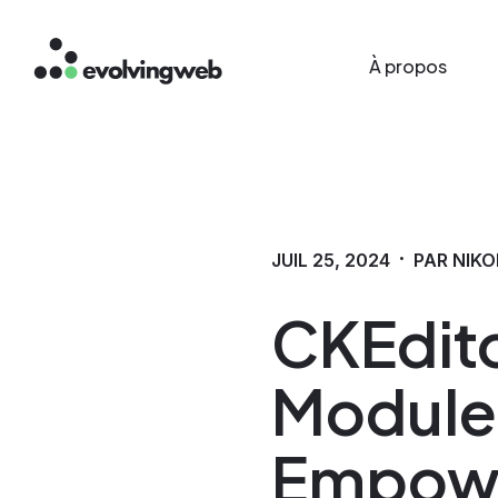
Main menu
Aller
À propos
au
contenu
principal
·
JUIL 25, 2024
PAR NIKO
CKEdit
Module:
Empowe