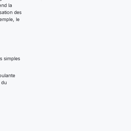
end la
sation des
emple, le
es simples
oulante
 du