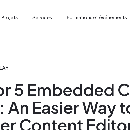
Projets
Services
Formations et événements
LAY
or 5 Embedded C
 An Easier Way t
r Content Edito