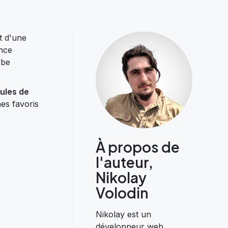
t d'une
nce
rbe
ules de
es favoris
À propos de
l'auteur,
Nikolay
Volodin
Nikolay est un
développeur web