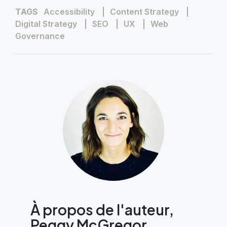
TAGS
Accessibility
Content Strategy
Digital Strategy
SEO
UX
Web
Governance
À propos de l'auteur,
Peggy McGregor