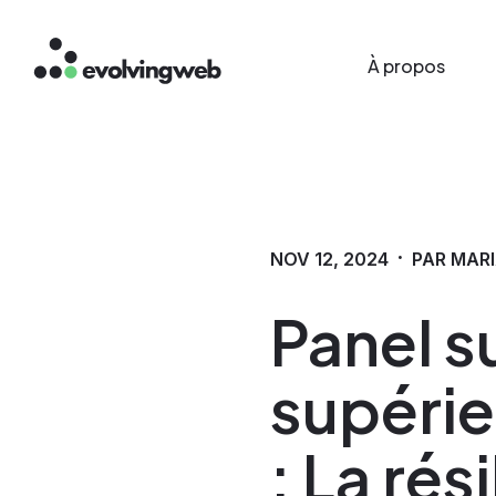
Main menu
Aller
À propos
au
contenu
principal
·
NOV 12, 2024
PAR MARI
Panel s
supérie
: La rés