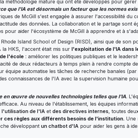
la méthodologie mature qui ont été développés pour gérer 
rce que l'IA est désormais un facteur que les normes exi
ues de McGill s'est engagée à assurer l'accessibilité du c
exactitude des données. La collaboration et le partage sont 
es pour aider l'écosystème de McGill à apprendre et à s'ada
a Rhode Island School of Design (RISD), ainsi que de son p
la HKS, l'accent était mis sur
l'exploitation de l'IA dans l
de l'école
: améliorer les politiques publiques et le leaders
 capacité de deux rédacteurs à temps plein à rendre compte de
ur équipe automatise les tâches de recherche banales (par
n des connaissances de l'IA avec la supervision humaine pou
se en œuvre de nouvelles technologies telles que l'IA
. L'é
 efficace. Au niveau de l'établissement, les équipes informat
'utilisation de l'IA
et
des directives internes
, toutes deu
 ces règles aux différents besoins de l'institution
. Une 
erche développant
un chatbot d'IA
pour aider les gens à iden