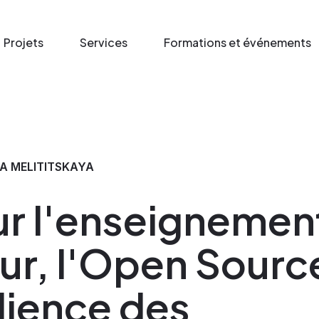
Projets
Services
Formations et événements
A MELITITSKAYA
ur l'enseignemen
ur, l'Open Source 
ilience des