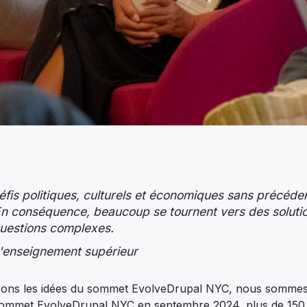
fis politiques, culturels et économiques sans précéden
ns. En conséquence, beaucoup se tournent vers des soluti
questions complexes.
l'enseignement supérieur
geons les idées du sommet EvolveDrupal NYC, nous sommes
du sommet EvolveDrupal NYC en septembre 2024, plus de 150