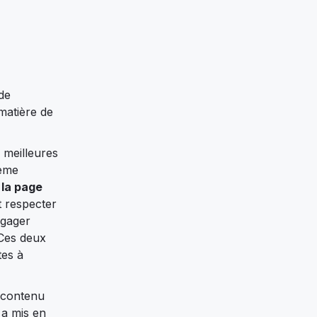
 de
 matière de
 meilleures
tème
 la page
t respecter
ngager
 Ces deux
tes à
n contenu
e a mis en