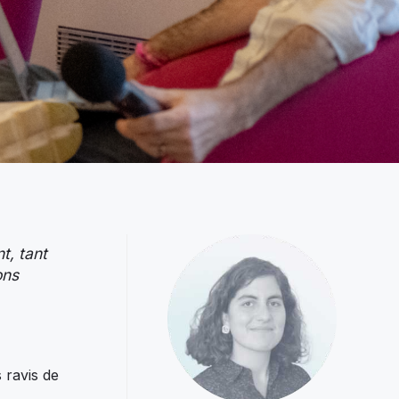
t, tant
ons
 ravis de