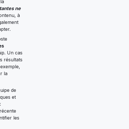
la
stantes ne
ontenu, à
également
pter.
oste
es
hip. Un cas
s résultats
 exemple,
r la
quipe de
iques et
x
récente
tifier les