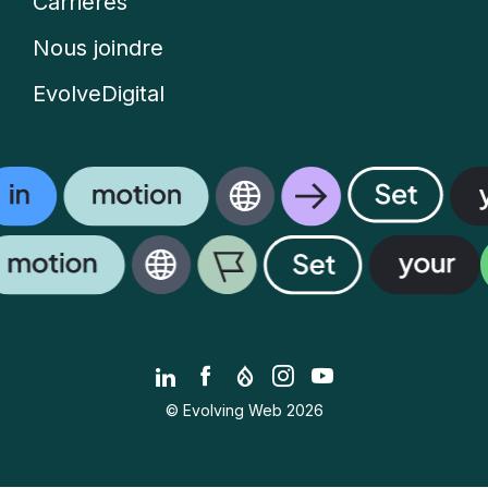
Carrières
Nous joindre
EvolveDigital
LinkedIn
Facebook
Drupal.org
Instagram
YouTube
© Evolving Web 2026