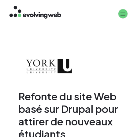
Aller
Toggle 
au
contenu
principal
Refonte du site Web
basé sur Drupal pour
attirer de nouveaux
étudiants