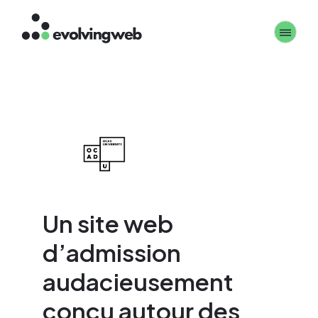
Aller
Toggle 
au
contenu
principal
Un site web
d’admission
audacieusement
conçu autour des