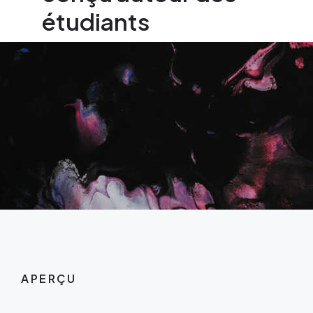
étudiants
APERÇU