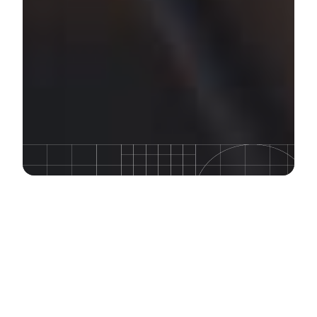
Une vitesse, une
disponibilité et une
modulabilité inégalées font
de la plateforme WebOps