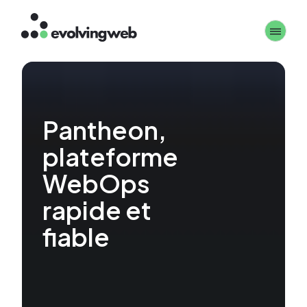
Aller
Toggle 
au
contenu
principal
Pantheon,
plateforme
WebOps
rapide et
fiable