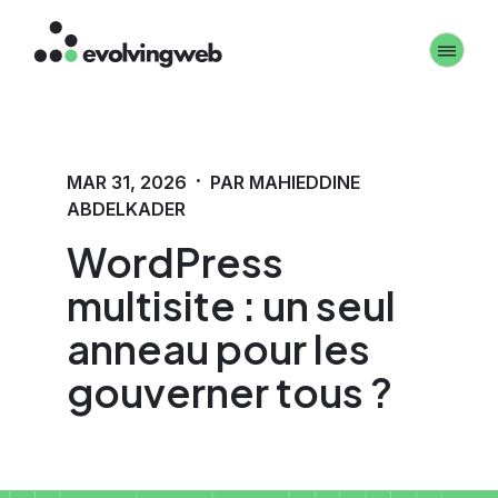
Aller
Toggle 
au
contenu
principal
·
MAR 31, 2026
PAR MAHIEDDINE
ABDELKADER
WordPress
multisite : un seul
anneau pour les
gouverner tous ?