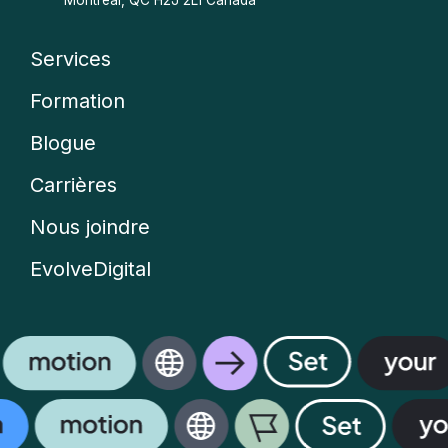
Montréal, QC H2J 2L1 Canada
Services
Company
Formation
menu
Blogue
Carrières
Nous joindre
EvolveDigital