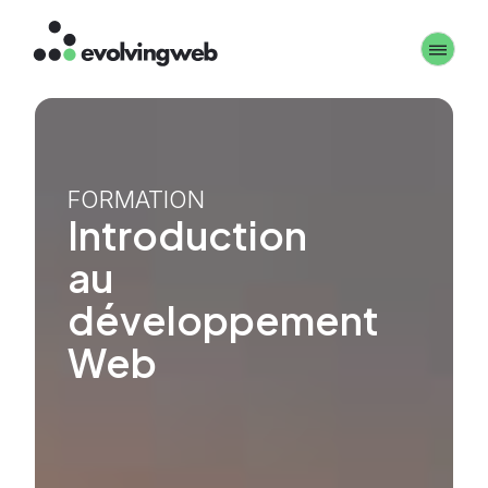
Aller
Toggle 
au
contenu
principal
FORMATION
Introduction
au
développement
Web