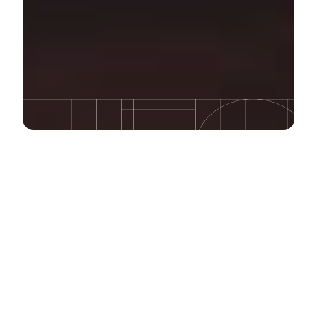
Description du cours
Cette formation porte sur les concepts
fondamentaux du développement Web. Vous
apprendrez comment bâtir des pages Web à l'aide
de HTML et des CSS ainsi qu'à les rendre plus
dynamiques et attrayantes grâce aux langages
PHP et JavaScript.
Si vous n'avez jamais fait de programmation ou de
développement Web, ce cours vous fournira une