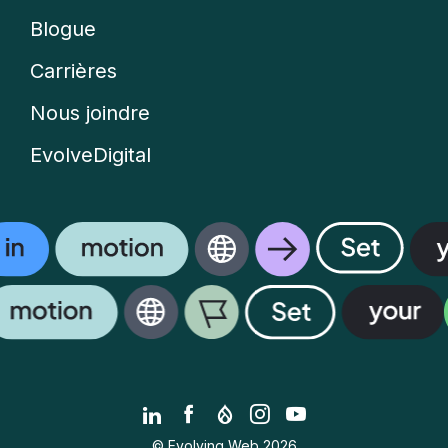
menu
Blogue
Carrières
Nous joindre
EvolveDigital
LinkedIn
Facebook
Drupal.org
Instagram
YouTube
© Evolving Web 2026