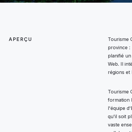
APERÇU
Tourisme Q
province :
planifié u
Web. Il int
régions et
Tourisme Q
formation 
l'équipe d
qu'il soit 
vaste ense