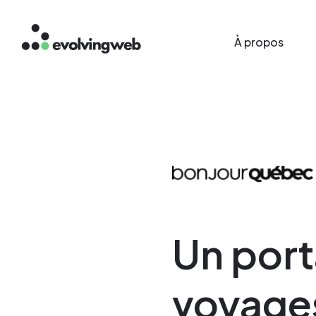
Main menu
Aller
À propos
au
contenu
principal
Un port
voyages